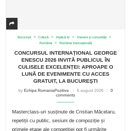
București
Cultură
Implică-te
Oameni și comunități
România
România Internațională
CONCURSUL INTERNAȚIONAL GEORGE
ENESCU 2026 INVITĂ PUBLICUL ÎN
CULISELE EXCELENȚEI: APROAPE O
LUNĂ DE EVENIMENTE CU ACCES
GRATUIT, LA BUCUREȘTI
by
Echipa RomaniaPozitiva
6 august 2026
0
comments
Masterclass-uri susținute de Cristian Măcelaru,
repetiții cu public, sesiuni de compoziție și
primele etape ale competiției pot fi urmărite