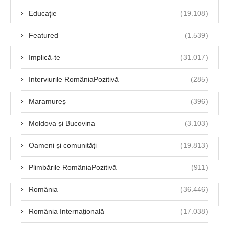
Educaţie
(19.108)
Featured
(1.539)
Implică-te
(31.017)
Interviurile RomâniaPozitivă
(285)
Maramureș
(396)
Moldova și Bucovina
(3.103)
Oameni și comunități
(19.813)
Plimbările RomâniaPozitivă
(911)
România
(36.446)
România Internațională
(17.038)