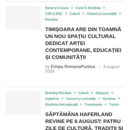
Banat și Crișana
Carte în România
CSR & ESG
Cultură
Oameni și comunități
România
TIMIȘOARA ARE DIN TOAMNĂ
UN NOU SPAȚIU CULTURAL
DEDICAT ARTEI
CONTEMPORANE, EDUCAȚIEI
ȘI COMUNITĂȚII
by
Echipa RomaniaPozitiva
3 august
2026
Branding România
Cultură
Diaspora
Implică-te
Oameni și comunități
România
România Internațională
Transilvania
Turism
SĂPTĂMÂNA HAFERLAND
REVINE PE 6 AUGUST: PATRU
ZILE DE CULTURĂ, TRADIȚII ȘI