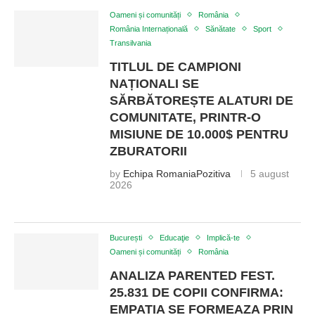
Oameni și comunități
România
România Internațională
Sănătate
Sport
Transilvania
TITLUL DE CAMPIONI
NAȚIONALI SE
SĂRBĂTOREȘTE ALATURI DE
COMUNITATE, PRINTR-O
MISIUNE DE 10.000$ PENTRU
ZBURATORII
by
Echipa RomaniaPozitiva
5 august
2026
București
Educaţie
Implică-te
Oameni și comunități
România
ANALIZA PARENTED FEST.
25.831 DE COPII CONFIRMA:
EMPATIA SE FORMEAZA PRIN