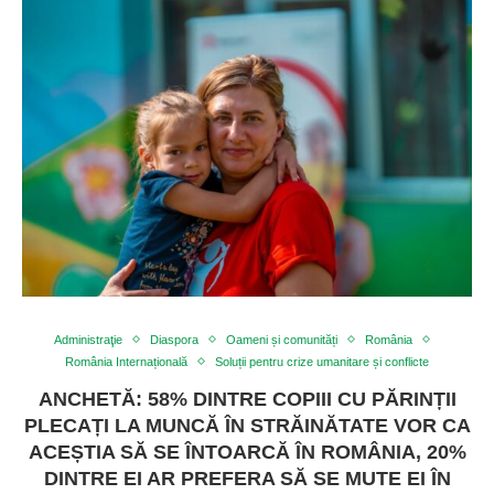
Administraţie
Diaspora
Oameni și comunități
România
România Internațională
Soluții pentru crize umanitare și conflicte
ANCHETĂ: 58% DINTRE COPIII CU PĂRINȚII
PLECAȚI LA MUNCĂ ÎN STRĂINĂTATE VOR CA
ACEȘTIA SĂ SE ÎNTOARCĂ ÎN ROMÂNIA, 20%
DINTRE EI AR PREFERA SĂ SE MUTE EI ÎN