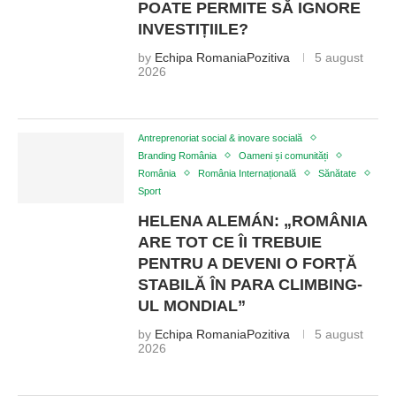
POATE PERMITE SĂ IGNORE
INVESTIȚIILE?
by
Echipa RomaniaPozitiva
5 august
2026
Antreprenoriat social & inovare socială
Branding România
Oameni și comunități
România
România Internațională
Sănătate
Sport
HELENA ALEMÁN: „ROMÂNIA
ARE TOT CE ÎI TREBUIE
PENTRU A DEVENI O FORȚĂ
STABILĂ ÎN PARA CLIMBING-
UL MONDIAL”
by
Echipa RomaniaPozitiva
5 august
2026