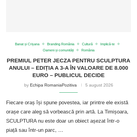
Banat și Crișana
Branding România
Cultură
Implică-te
Oameni și comunități
România
PREMIUL PETER JECZA PENTRU SCULPTURA
ANULUI – EDIȚIA A 3-A ÎN VALOARE DE 8.000
EURO – PUBLICUL DECIDE
by
Echipa RomaniaPozitiva
5 august 2026
Fiecare oraș își spune povestea, iar printre ele există
orașe care aleg să vorbească prin artă. La Timișoara,
SCULPTURA nu este doar un obiect așezat într-o
piață sau într-un parc, …