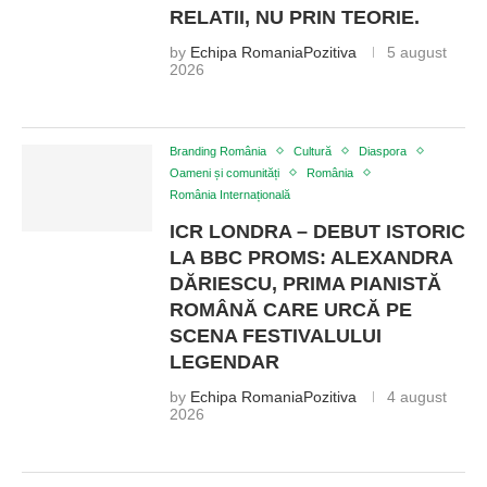
RELATII, NU PRIN TEORIE.
by
Echipa RomaniaPozitiva
5 august
2026
Branding România
Cultură
Diaspora
Oameni și comunități
România
România Internațională
ICR LONDRA – DEBUT ISTORIC
LA BBC PROMS: ALEXANDRA
DĂRIESCU, PRIMA PIANISTĂ
ROMÂNĂ CARE URCĂ PE
SCENA FESTIVALULUI
LEGENDAR
by
Echipa RomaniaPozitiva
4 august
2026