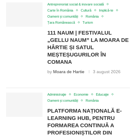
Antreprenoriat social & inovare socială
Carte în România
Cultură
Implică-te
Oameni și comunități
România
Țara Românească
Turism
111 NAUM | FESTIVALUL
„GELLU NAUM” LA MOARA DE
HÂRTIE ȘI SATUL
MEȘTEȘUGURILOR ÎN
COMANA
by
Moara de Hartie
3 august 2026
Administraţie
Economie
Educaţie
Oameni și comunități
România
PLATFORMA NAȚIONALĂ E-
LEARNING HUB, PENTRU
FORMAREA CONTINUĂ A
PROFESIONIȘTILOR DIN