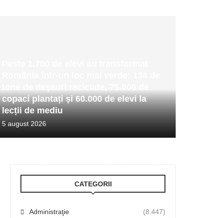
Peste 1.700 de elevi au transformat
România într-un loc mai verde: 134 de
tone de deșeuri reciclate, 75.000 de
copaci plantați și 60.000 de elevi la
lecții de mediu
5 august 2026
CATEGORII
Administraţie
(8.447)