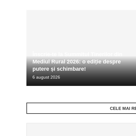
Înscrie-te la Summitul Tinerilor din
Mediul Rural 2026: o ediție despre
putere și schimbare!
6 august 2026
CELE MAI R