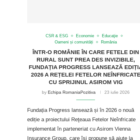
CSR & ESG
Economie
Educaţie
Oameni și comunități
România
ÎNTR-O ROMÂNIE ÎN CARE FETELE DIN
RURAL SUNT PREA DES INVIZIBILE,
FUNDAȚIA PROGRESS LANSEAZĂ EDIȚI
2026 A REȚELEI FETELOR NEÎNFRICAT
CU SPRIJINUL ASIROM VIG
by
Echipa RomaniaPozitiva
23 iulie 2026
Fundația Progress lansează și în 2026 o nouă
ediție a proiectului Reţeaua Fetelor Neînfricate
implementat în parteneriat cu Asirom Vienna
Insurance Group, care își propune să ajute la