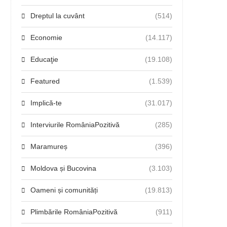
Dreptul la cuvânt
(514)
Economie
(14.117)
Educaţie
(19.108)
Featured
(1.539)
Implică-te
(31.017)
Interviurile RomâniaPozitivă
(285)
Maramureș
(396)
Moldova și Bucovina
(3.103)
Oameni și comunități
(19.813)
Plimbările RomâniaPozitivă
(911)