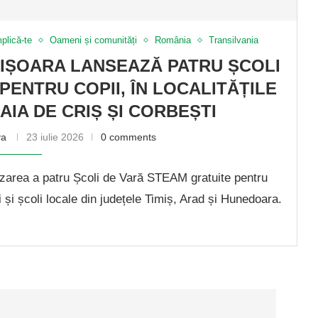
plică-te
Oameni și comunități
România
Transilvania
IȘOARA LANSEAZĂ PATRU ȘCOLI
PENTRU COPII, ÎN LOCALITĂȚILE
BAIA DE CRIȘ ȘI CORBEȘTI
va
23 iulie 2026
0 comments
zarea a patru Școli de Vară STEAM gratuite pentru
i și școli locale din județele Timiș, Arad și Hunedoara.