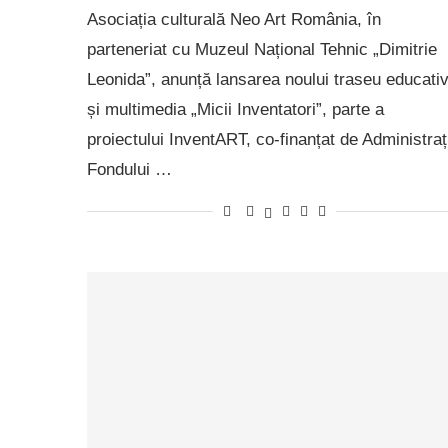
Asociația culturală Neo Art România, în
parteneriat cu Muzeul Național Tehnic „Dimitrie
Leonida”, anunță lansarea noului traseu educati
și multimedia „Micii Inventatori”, parte a
proiectului InventART, co-finanțat de Administraț
Fondului …