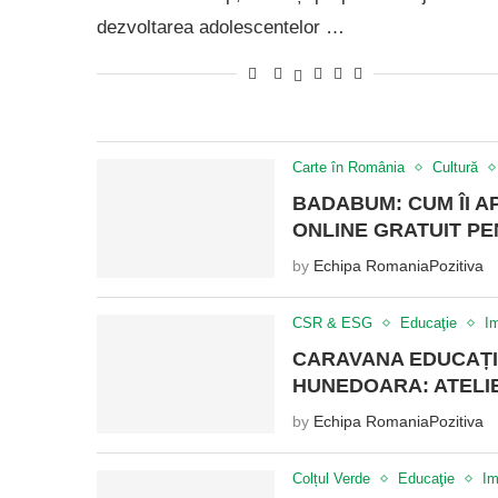
dezvoltarea adolescentelor …
Carte în România
Cultură
BADABUM: CUM ÎI A
ONLINE GRATUIT PE
by
Echipa RomaniaPozitiva
CSR & ESG
Educaţie
Im
CARAVANA EDUCAȚI
HUNEDOARA: ATELIE
by
Echipa RomaniaPozitiva
Colțul Verde
Educaţie
Im