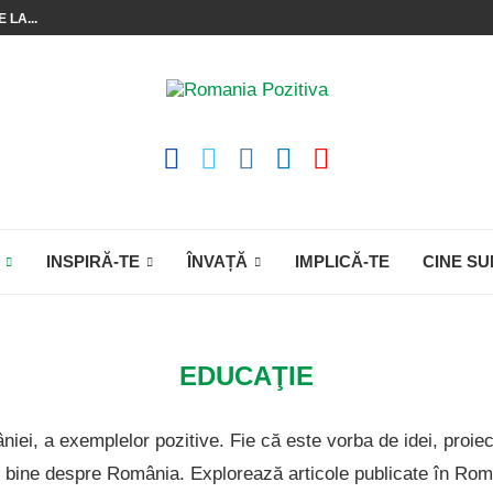
 LA...
INSPIRĂ-TE
ÎNVAȚĂ
IMPLICĂ-TE
CINE SU
EDUCAŢIE
ei, a exemplelor pozitive. Fie că este vorba de idei, proiect
bine despre România. Explorează articole publicate în Roman