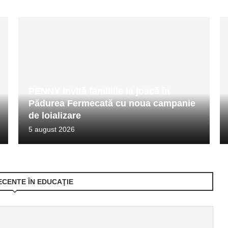
PENNY invită familiile la joacă în
Pădurea Fermecată cu noua campanie
de loializare
5 august 2026
ECENTE ÎN EDUCAŢIE